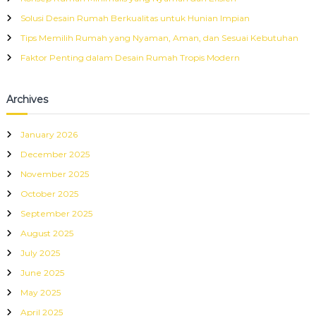
o
r
Solusi Desain Rumah Berkualitas untuk Hunian Impian
:
Tips Memilih Rumah yang Nyaman, Aman, dan Sesuai Kebutuhan
Faktor Penting dalam Desain Rumah Tropis Modern
Archives
January 2026
December 2025
November 2025
October 2025
September 2025
August 2025
July 2025
June 2025
May 2025
April 2025