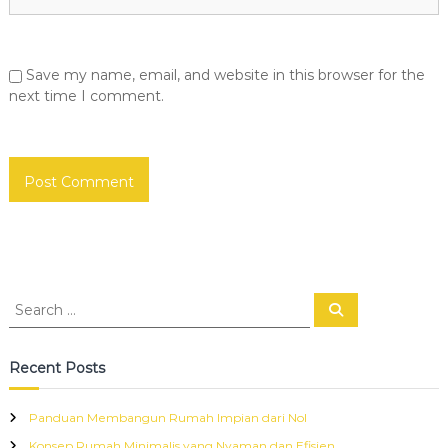
Save my name, email, and website in this browser for the
next time I comment.
S
S
e
e
a
a
r
c
r
Recent Posts
h
c
h
Panduan Membangun Rumah Impian dari Nol
f
Konsep Rumah Minimalis yang Nyaman dan Efisien