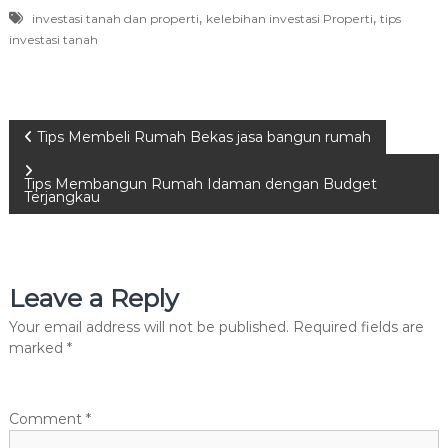
,
,
investasi tanah dan properti
kelebihan investasi Properti
tips
investasi tanah
P
Tips Membeli Rumah Bekas jasa bangun rumah
o
Tips Membangun Rumah Idaman dengan Budget
Terjangkau
s
t
Leave a Reply
n
Your email address will not be published.
Required fields are
marked
*
a
v
Comment
*