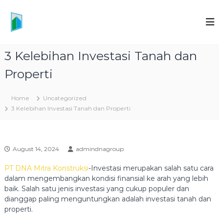
S
k
P
i
T
p
D
t
N
3 Kelebihan Investasi Tanah dan
o
A
c
Properti
M
o
I
n
t
T
Home
Uncategorized
e
R
3 Kelebihan Investasi Tanah dan Properti
n
A
t
K
O
August 14, 2024
admindnagroup
N
S
PT DNA Mitra Konstruksi
-Investasi merupakan salah satu cara
dalam mengembangkan kondisi finansial ke arah yang lebih
T
baik. Salah satu jenis investasi yang cukup populer dan
R
dianggap paling menguntungkan adalah investasi tanah dan
U
properti.
K