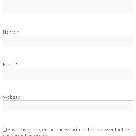
a
t
i
Name
*
o
n
Email
*
Website
Save my name, email, and website in this browser for the
next time I comment.