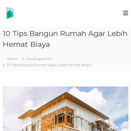
S
k
P
i
T
p
D
t
N
10 Tips Bangun Rumah Agar Lebih
o
A
c
Hemat Biaya
M
o
I
n
t
T
Home
Uncategorized
e
R
10 Tips Bangun Rumah Agar Lebih Hemat Biaya
n
A
t
K
O
N
S
T
R
U
K