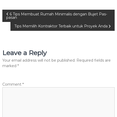
P
6 Tips Membuat Rumah Minimalis dengan Bujet Pas-
pasan
o
Tips Memilih Kontraktor Terbaik untuk Proyek Anda
s
t
Leave a Reply
n
Your email address will not be published.
Required fields are
marked
*
a
v
Comment
*
i
g