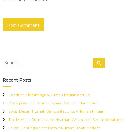
S
S
e
e
a
a
r
c
r
Recent Posts
h
c
h
Panduan Membangun Rumah Impian dari Nol
f
Konsep Rumah Minimalis yang Nyaman dan Efisien
o
r
Solusi Desain Rumah Berkualitas untuk Hunian Impian
:
Tips Memilih Rumah yang Nyaman, Aman, dan Sesuai Kebutuhan
Faktor Penting dalam Desain Rumah Tropis Modern